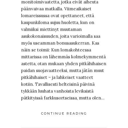
monitoimivaatetta, jotka eivät aiheuta
päänvaivaa matkalla. Viimeaikaiset
lomareissussa ovat opettaneet, että
kaupunkiloma sujuu huoletta, kun on
valmiiksi miettinyt muutaman
asukokonaisuuden, joita varioimalla saa
myös useamman bonusasukerran. Kas
näin se toimii: Kun lomakohteessa
mittarissa on lähemmäs kolmekymmentä
astetta, otan mukaan yhden pitkähihaisen
paidan suojavaatteeksi, mutta jätän muut
pitkähihaiset – ja lahkeiset vaatteet
kotiin. Tavallisesti helteisinä päivinä
tykkään luuhata vanhoista leviksistä
pätkityissä farkkusortseissa, mutta olen…
CONTINUE READING