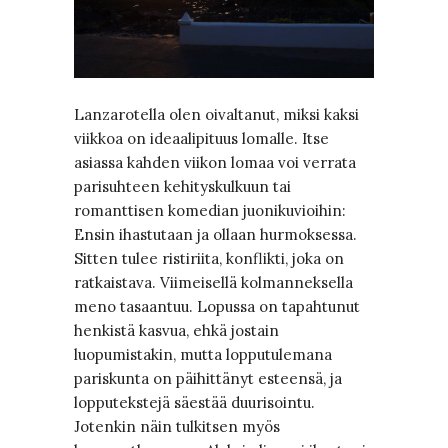
Lanzarotella olen oivaltanut, miksi kaksi
viikkoa on ideaalipituus lomalle. Itse
asiassa kahden viikon lomaa voi verrata
parisuhteen kehityskulkuun tai
romanttisen komedian juonikuvioihin:
Ensin ihastutaan ja ollaan hurmoksessa.
Sitten tulee ristiriita, konflikti, joka on
ratkaistava. Viimeisellä kolmanneksella
meno tasaantuu. Lopussa on tapahtunut
henkistä kasvua, ehkä jostain
luopumistakin, mutta lopputulemana
pariskunta on päihittänyt esteensä, ja
lopputekstejä säestää duurisointu.
Jotenkin näin tulkitsen myös