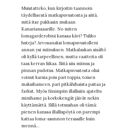
Muistatteko, kun kirjoitin taannoin
täydellisestä matkapuvustosta ja siitä,
mitä itse pakkasin mukaan
Kanariansaarille. No miten
lomagarderobini kanssa kävi? Tuliko
huteja? Arvosanaksi lomapuvustolleni
annan ysi miinuksen. Matkalaukan sisältö
oli kyllä tarpeellinen, mutta vaatteita oli
taas kerran liikaa. Siitä siis miinus ja
pinnan pudotus. Matkapuvustosta olisi
voinut karsia pois pari toppia, toisen
maksihameen, pari pitkähihaista paitaa ja
farkut. Myös fiinimpiin illallisiin ajateltu
minihame ja korkokengät jäivät nekin
käyttämättä. Sillä totuushan oli tämä:
pienen kanssa illallispöytä on parempi
kattaa loma-asunnon terassille kuin
mennä…