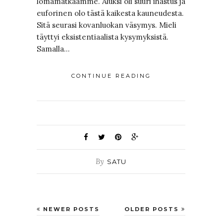
lomamatkaamme. Aluksi oli suuri ihastus ja
euforinen olo tästä kaikesta kauneudesta.
Sitä seurasi kovanluokan väsymys. Mieli
täyttyi eksistentiaalista kysymyksistä.
Samalla…
CONTINUE READING
By
SATU
NEWER POSTS
OLDER POSTS