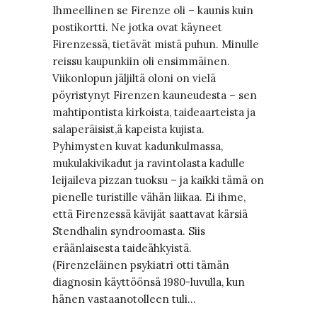
Ihmeellinen se Firenze oli – kaunis kuin
postikortti. Ne jotka ovat käyneet
Firenzessä, tietävät mistä puhun. Minulle
reissu kaupunkiin oli ensimmäinen.
Viikonlopun jäljiltä oloni on vielä
pöyristynyt Firenzen kauneudesta – sen
mahtipontista kirkoista, taideaarteista ja
salaperäisist,ä kapeista kujista.
Pyhimysten kuvat kadunkulmassa,
mukulakivikadut ja ravintolasta kadulle
leijaileva pizzan tuoksu – ja kaikki tämä on
pienelle turistille vähän liikaa. Ei ihme,
että Firenzessä kävijät saattavat kärsiä
Stendhalin syndroomasta. Siis
eräänlaisesta taideähkyistä.
(Firenzeläinen psykiatri otti tämän
diagnosin käyttöönsä 1980-luvulla, kun
hänen vastaanotolleen tuli…