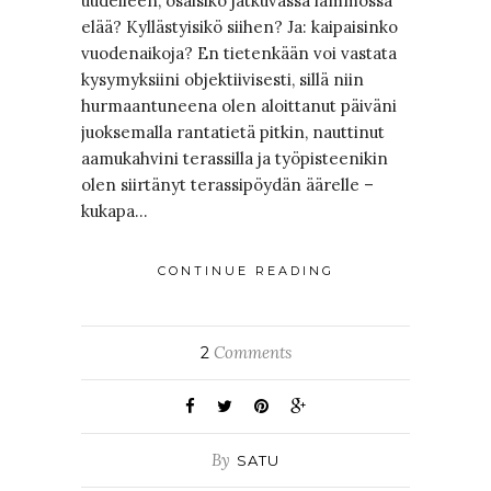
uudelleen, osaisiko jatkuvassa lämmössä
elää? Kyllästyisikö siihen? Ja: kaipaisinko
vuodenaikoja? En tietenkään voi vastata
kysymyksiini objektiivisesti, sillä niin
hurmaantuneena olen aloittanut päiväni
juoksemalla rantatietä pitkin, nauttinut
aamukahvini terassilla ja työpisteenikin
olen siirtänyt terassipöydän äärelle –
kukapa…
CONTINUE READING
Comments
2
By
SATU