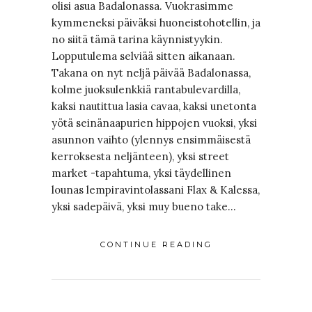
olisi asua Badalonassa. Vuokrasimme
kymmeneksi päiväksi huoneistohotellin, ja
no siitä tämä tarina käynnistyykin.
Lopputulema selviää sitten aikanaan.
Takana on nyt neljä päivää Badalonassa,
kolme juoksulenkkiä rantabulevardilla,
kaksi nautittua lasia cavaa, kaksi unetonta
yötä seinänaapurien hippojen vuoksi, yksi
asunnon vaihto (ylennys ensimmäisestä
kerroksesta neljänteen), yksi street
market -tapahtuma, yksi täydellinen
lounas lempiravintolassani Flax & Kalessa,
yksi sadepäivä, yksi muy bueno take…
CONTINUE READING