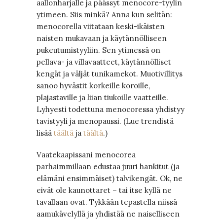
aallonharjalle ja päässyt menocore-tyylin
ytimeen. Siis minkä? Anna kun selitän:
menocorella viitataan keski-ikäisten
naisten mukavaan ja käytännölliseen
pukeutumistyyliin. Sen ytimessä on
pellava- ja villavaatteet, käytännölliset
kengät ja väljät tunikamekot. Muotivillitys
sanoo hyvästit korkeille koroille,
plajastaville ja liian tiukoille vaatteille.
Lyhyesti todettuna menocoressa yhdistyy
tavistyyli ja menopaussi. (Lue trendistä
lisää
täältä
ja
täältä
.)
Vaatekaapissani menocorea
parhaimmillaan edustaa juuri hankitut (ja
elämäni ensimmäiset) talvikengät. Ok, ne
eivät ole kaunottaret – tai itse kyllä ne
tavallaan ovat. Tykkään tepastella niissä
aamukävelyllä ja yhdistää ne naiselliseen