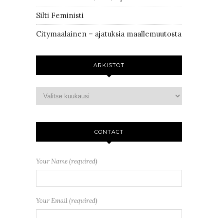
Silti Feministi
Citymaalainen – ajatuksia maallemuutosta
ARKISTOT
CONTACT
Your Name (required)
Your Email (required)