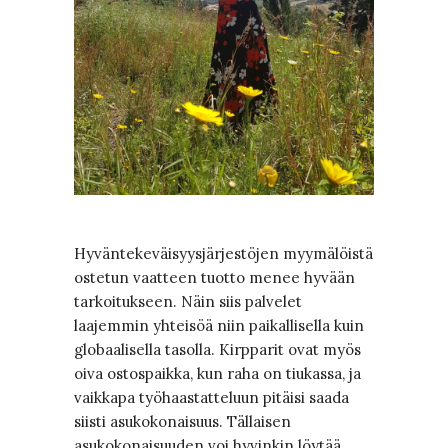
Hyväntekeväisyysjärjestöjen myymälöistä
ostetun vaatteen tuotto menee hyvään
tarkoitukseen. Näin siis palvelet
laajemmin yhteisöä niin paikallisella kuin
globaalisella tasolla. Kirpparit ovat myös
oiva ostospaikka, kun raha on tiukassa, ja
vaikkapa työhaastatteluun pitäisi saada
siisti asukokonaisuus. Tällaisen
asukokonaisuuden voi hyvinkin löytää