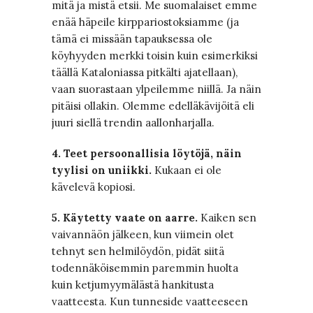
mitä ja mistä etsii. Me suomalaiset emme
enää häpeile kirppariostoksiamme (ja
tämä ei missään tapauksessa ole
köyhyyden merkki toisin kuin esimerkiksi
täällä Kataloniassa pitkälti ajatellaan),
vaan suorastaan ylpeilemme niillä. Ja näin
pitäisi ollakin. Olemme edelläkävijöitä eli
juuri siellä trendin aallonharjalla.
4. Teet persoonallisia löytöjä, näin
tyylisi on uniikki.
Kukaan ei ole
kävelevä kopiosi.
5. Käytetty vaate on aarre.
Kaiken sen
vaivannäön jälkeen, kun viimein olet
tehnyt sen helmilöydön, pidät siitä
todennäköisemmin paremmin huolta
kuin ketjumyymälästä hankitusta
vaatteesta. Kun tunneside vaatteeseen