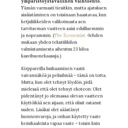
ympäristöystävällinen vaihtoehto.
Tämän varmasti tiesitkin, mutta ajatuksen
sisäistäminen on toisinaan haastavaa, kun
ketjuliikkeiden valikoimasta sen
tarvitseman vaatteen saisi edullisemmin
ja nopeammin. (
The Economist
-lehden
mukaan yhden tekstiilikilon
valmistamisesta aiheutuu 23 kiloa
kasvihuonekaasuja.)
Kirppareilla luuhaaminen vaatii
vaivannäköä ja pelisilmää – tämä on totta.
Mutta, kun olet tehnyt löydön, pidä
mielessä että olet tehnyt ekoteon: Olet
pidentänyt jo olemassa olevan vaatteen
käyttöikää sen sijaan, että olisit ostanut
uuden. Lisäksi olet säästänyt
luonnonvaroja, ja onhan käytetty vaate
kemikaaleista vapaa vaate – toisin kuin