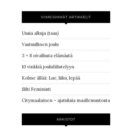
VIIMEISIMMÄT ARTIKKELIT
Uusia alkuja (taas)
Vastuullinen joulu
3 + 8 oivallusta elämästä
10 vinkkiä joulufiilistelyyn
Kolme ällää: Lue, liiku, lepää
Silti Feministi
Citymaalainen – ajatuksia maallemuutosta
ARKISTOT