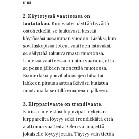
uusi!
2. Käytetyssä vaatteessa on
laatutakuu.
Kun vaate näyttää hyvältä
ostohetkellä, se luultavasti kestää
käytössäsi useamman vuoden. Lisäksi, kun
sovituskopissa toteat vaatteen istuvaksi,
se säilyttää takuuvarmasti muotonsa.
Uudessa vaatteessa on aina vaarana, että
se pesun jälkeen menettää muotonsa.
Esimerkiksi puuvillahousujen hiha tai
lahkeen pituus saattaa ikävästi kutistua
muutamalla sentillä ensipesun jälkeen.
3. Kirpparivaate on trendivaate.
Karista mielestäsi hippivipat, nykyisin
kirppareilta löytyy sekä trendikkäitä että
ajattomia vaatteita! Olen varma, että
jokaiselle löytyy jotain. Täytyy vain tietää