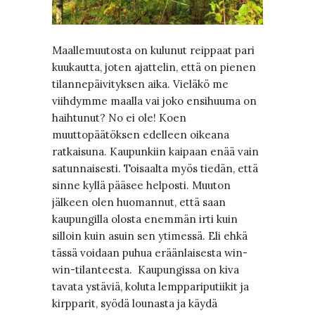
Maallemuutosta on kulunut reippaat pari
kuukautta, joten ajattelin, että on pienen
tilannepäivityksen aika. Vieläkö me
viihdymme maalla vai joko ensihuuma on
haihtunut? No ei ole! Koen
muuttopäätöksen edelleen oikeana
ratkaisuna. Kaupunkiin kaipaan enää vain
satunnaisesti. Toisaalta myös tiedän, että
sinne kyllä pääsee helposti. Muuton
jälkeen olen huomannut, että saan
kaupungilla olosta enemmän irti kuin
silloin kuin asuin sen ytimessä. Eli ehkä
tässä voidaan puhua eräänlaisesta win-
win-tilanteesta. Kaupungissa on kiva
tavata ystäviä, koluta lemppariputiikit ja
kirpparit, syödä lounasta ja käydä