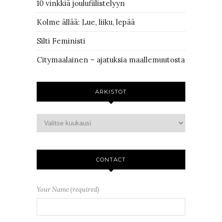
10 vinkkiä joulufiilistelyyn
Kolme ällää: Lue, liiku, lepää
Silti Feministi
Citymaalainen – ajatuksia maallemuutosta
ARKISTOT
CONTACT
Your Name (required)