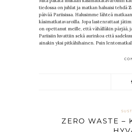
Mitä pakata mukaan käsimatkatavaroihin kau
tiedossa on juhlat ja matkan haluaisi tehdä 
päivää Pariisissa. Halusimme lähteä matkaan
käsimatkatavaroilla. Jopa lastenrattaat jäti
on opettanut meille, että vähälläkin pärjää,
Pariisiin luvattiin sekä aurinkoa että sadeku
ainakin yksi pitkähihainen. Puin lentomatka
CO
SUST
ZERO WASTE – 
HYV