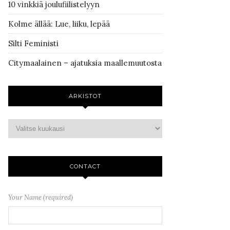
10 vinkkiä joulufiilistelyyn
Kolme ällää: Lue, liiku, lepää
Silti Feministi
Citymaalainen – ajatuksia maallemuutosta
ARKISTOT
CONTACT
Your Name (required)