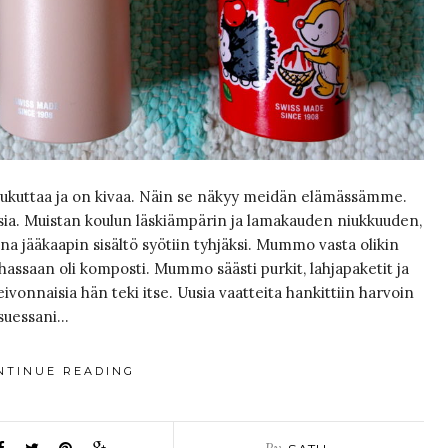
oukuttaa ja on kivaa. Näin se näkyy meidän elämässämme.
 asia. Muistan koulun läskiämpärin ja lamakauden niukkuuden,
tona jääkaapin sisältö syötiin tyhjäksi. Mummo vasta olikin
ssaan oli komposti. Mummo säästi purkit, lahjapaketit ja
eivonnaisia hän teki itse. Uusia vaatteita hankittiin harvoin
asuessani…
NTINUE READING