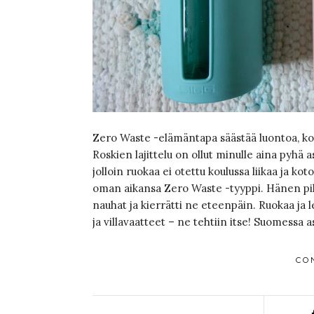
Zero Waste -elämäntapa säästää luontoa, k
Roskien lajittelu on ollut minulle aina pyhä
jolloin ruokaa ei otettu koulussa liikaa ja ko
oman aikansa Zero Waste -tyyppi. Hänen piha
nauhat ja kierrätti ne eteenpäin. Ruokaa ja l
ja villavaatteet – ne tehtiin itse! Suomessa 
CO