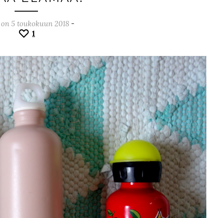
 on 5 toukokuun 2018
-
1