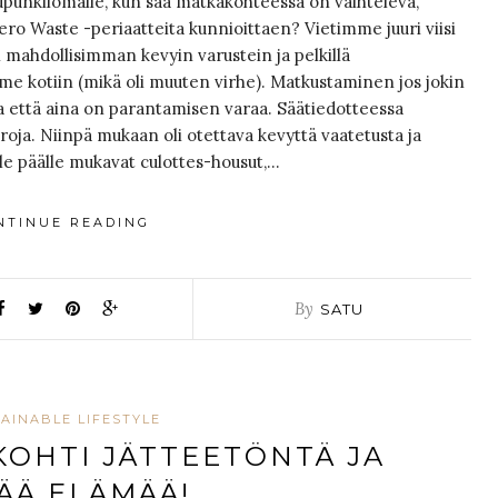
punkilomalle, kun sää matkakohteessa on vaihteleva,
Zero Waste -periaatteita kunnioittaen? Vietimme juuri viisi
 mahdollisimman kevyin varustein ja pelkillä
mme kotiin (mikä oli muuten virhe). Matkustaminen jos jokin
 ja että aina on parantamisen varaa. Säätiedotteessa
uroja. Niinpä mukaan oli otettava kevyttä vaatetusta ja
lle päälle mukavat culottes-housut,…
NTINUE READING
By
SATU
AINABLE LIFESTYLE
KOHTI JÄTTEETÖNTÄ JA
ÄÄ ELÄMÄÄ!