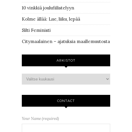
10 vinkkiä joulufiilistelyyn
Kolme ällää: Lue, liiku, lepää
Silti Feministi
Citymaalainen – ajatuksia maallemuutosta
ARKISTOT
CONTACT
Your Name (required)