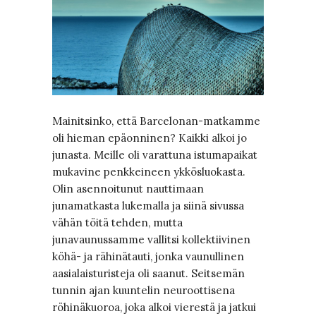
Mainitsinko, että Barcelonan-matkamme
oli hieman epäonninen? Kaikki alkoi jo
junasta. Meille oli varattuna istumapaikat
mukavine penkkeineen ykkösluokasta.
Olin asennoitunut nauttimaan
junamatkasta lukemalla ja siinä sivussa
vähän töitä tehden, mutta
junavaunussamme vallitsi kollektiivinen
köhä- ja rähinätauti, jonka vaunullinen
aasialaisturisteja oli saanut. Seitsemän
tunnin ajan kuuntelin neuroottisena
röhinäkuoroa, joka alkoi vierestä ja jatkui