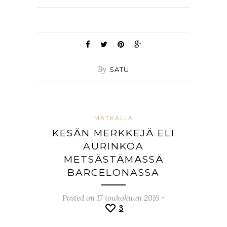
By
SATU
MATKALLA
KESÄN MERKKEJÄ ELI
AURINKOA
METSÄSTÄMÄSSÄ
BARCELONASSA
Posted on 17 toukokuun 2016
-
3