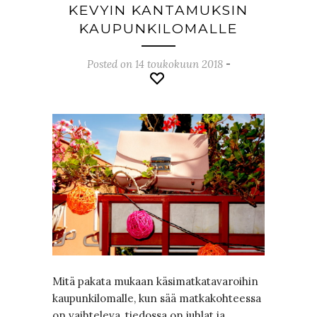
KEVYIN KANTAMUKSIN
KAUPUNKILOMALLE
Posted on 14 toukokuun 2018
-
Mitä pakata mukaan käsimatkatavaroihin
kaupunkilomalle, kun sää matkakohteessa
on vaihteleva, tiedossa on juhlat ja