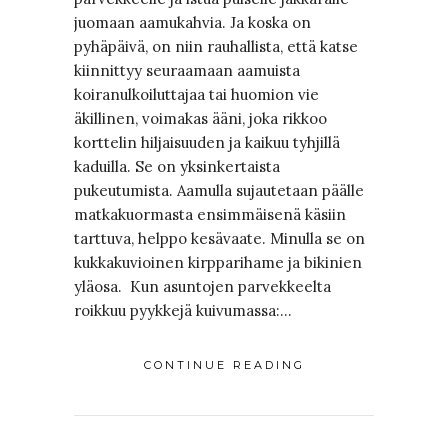
juomaan aamukahvia. Ja koska on
pyhäpäivä, on niin rauhallista, että katse
kiinnittyy seuraamaan aamuista
koiranulkoiluttajaa tai huomion vie
äkillinen, voimakas ääni, joka rikkoo
korttelin hiljaisuuden ja kaikuu tyhjillä
kaduilla. Se on yksinkertaista
pukeutumista. Aamulla sujautetaan päälle
matkakuormasta ensimmäisenä käsiin
tarttuva, helppo kesävaate. Minulla se on
kukkakuvioinen kirpparihame ja bikinien
yläosa. Kun asuntojen parvekkeelta
roikkuu pyykkejä kuivumassa:…
CONTINUE READING