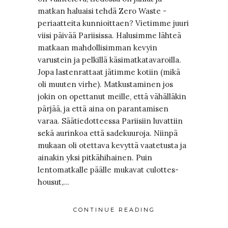
matkan haluaisi tehdä Zero Waste -
periaatteita kunnioittaen? Vietimme juuri
viisi päivää Pariisissa. Halusimme lähteä
matkaan mahdollisimman kevyin
varustein ja pelkillä käsimatkatavaroilla.
Jopa lastenrattaat jätimme kotiin (mikä
oli muuten virhe). Matkustaminen jos
jokin on opettanut meille, että vähälläkin
pärjää, ja että aina on parantamisen
varaa. Säätiedotteessa Pariisiin luvattiin
sekä aurinkoa että sadekuuroja. Niinpä
mukaan oli otettava kevyttä vaatetusta ja
ainakin yksi pitkähihainen. Puin
lentomatkalle päälle mukavat culottes-
housut,…
CONTINUE READING