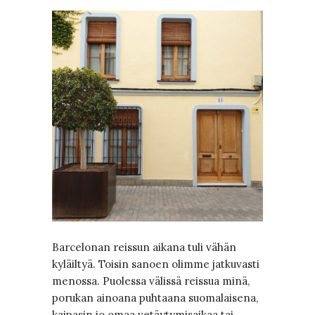
Barcelonan reissun aikana tuli vähän
kyläiltyä. Toisin sanoen olimme jatkuvasti
menossa. Puolessa välissä reissua minä,
porukan ainoana puhtaana suomalaisena,
kaipasin jo omaa vetäytymisaikaa tai