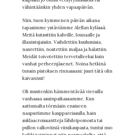
vähintäänkin yhden vapaapäivän.
Niin, tuon kymmenen päivän aikana
tapasimme ystäviämme Alellan kylässä.
Meitä kutsuttiin kahville, lounaalle ja
illanistujaisiin. Vaihdettiin kuulumisia,
naurettiin, nostettiin maljaa ja halattiin.
Meidät toivotettiin tervetulleeksi kuin
vanhat perheenjäsenet. Noina hetkinä
tunsin pistoksen rinnassani: juuri tätä olin
kaivannut!
Oli muutenkin hämmentävää vierailla
vanhassa asuinpaikassamme. Kun
sattumalta törmäsin ensiseen
naapuriimme kauppareissulla, hain
suklaacroissantteja lähileipomosta tai
pullon valkoviiniä viinikaupasta, tuntui nuo
kaikki toiminnat niin normaaleilta, että