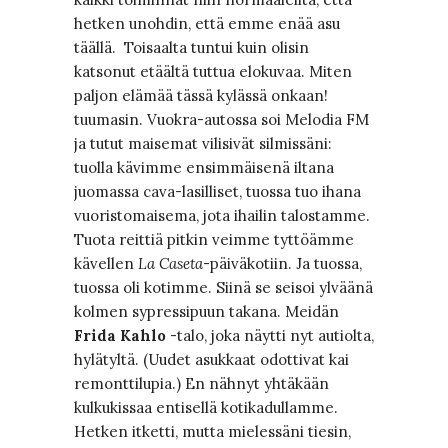
hetken unohdin, että emme enää asu
täällä. Toisaalta tuntui kuin olisin
katsonut etäältä tuttua elokuvaa. Miten
paljon elämää tässä kylässä onkaan!
tuumasin. Vuokra-autossa soi Melodia FM
ja tutut maisemat vilisivät silmissäni:
tuolla kävimme ensimmäisenä iltana
juomassa cava-lasilliset, tuossa tuo ihana
vuoristomaisema, jota ihailin talostamme.
Tuota reittiä pitkin veimme tyttöämme
kävellen
La Caseta
-päiväkotiin. Ja tuossa,
tuossa oli kotimme. Siinä se seisoi ylväänä
kolmen sypressipuun takana. Meidän
Frida Kahlo
-talo, joka näytti nyt autiolta,
hylätyltä. (Uudet asukkaat odottivat kai
remonttilupia.) En nähnyt yhtäkään
kulkukissaa entisellä kotikadullamme.
Hetken itketti, mutta mielessäni tiesin,