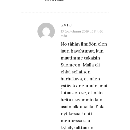
SATU
13 toukokuun 2019 at 8 h 46
min
No tähän ilmiöön olen
juuri havahtunut, kun
muutimme takaisin
Suomeen. Mulla oli
ehkä sellainen
harhakuva, et näen
ystäviä enemmän, mut
totuus on se, et näin
heitä useammin kun
asuin ulkomailla. Ehkä
nyt kesää kohti
mennessä saa
kyläilykulttuurin