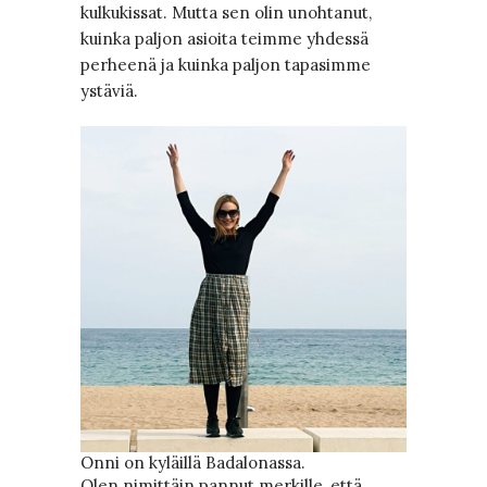
kulkukissat. Mutta sen olin unohtanut,
kuinka paljon asioita teimme yhdessä
perheenä ja kuinka paljon tapasimme
ystäviä.
Onni on kyläillä Badalonassa.
Olen nimittäin pannut merkille, että