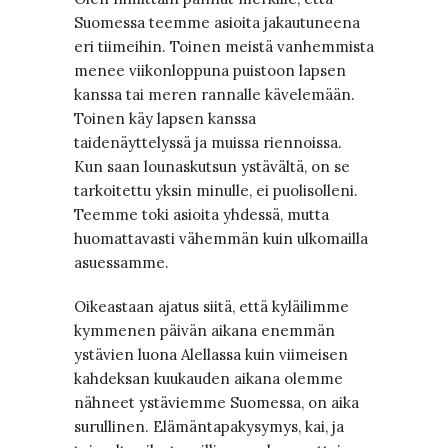
Suomessa teemme asioita jakautuneena
eri tiimeihin. Toinen meistä vanhemmista
menee viikonloppuna puistoon lapsen
kanssa tai meren rannalle kävelemään.
Toinen käy lapsen kanssa
taidenäyttelyssä ja muissa riennoissa.
Kun saan lounaskutsun ystävältä, on se
tarkoitettu yksin minulle, ei puolisolleni.
Teemme toki asioita yhdessä, mutta
huomattavasti vähemmän kuin ulkomailla
asuessamme.
Oikeastaan ajatus siitä, että kyläilimme
kymmenen päivän aikana enemmän
ystävien luona Alellassa kuin viimeisen
kahdeksan kuukauden aikana olemme
nähneet ystäviemme Suomessa, on aika
surullinen. Elämäntapakysymys, kai, ja