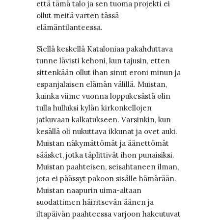
että tämä talo ja sen tuoma projekti ei
ollut meitä varten tässä
elämäntilanteessa.
Siellä keskellä Kataloniaa pakahduttava
tunne lävisti kehoni, kun tajusin, etten
sittenkään ollut ihan sinut eroni minun ja
espanjalaisen elämän välillä. Muistan,
kuinka viime vuonna loppukesästä olin
tulla hulluksi kylän kirkonkellojen
jatkuvaan kalkatukseen. Varsinkin, kun
kesällä oli nukuttava ikkunat ja ovet auki.
Muistan näkymättömät ja äänettömät
sääsket, jotka täplittivät ihon punaisiksi.
Muistan paahteisen, seisahtaneen ilman,
jota ei päässyt pakoon sisälle hämärään.
Muistan naapurin uima-altaan
suodattimen häiritsevän äänen ja
iltapäivän paahteessa varjoon hakeutuvat