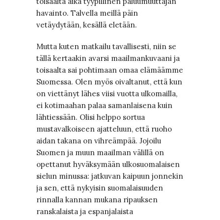
toisaalta aika tyypillinen paluumuuttajan
havainto. Talvella meillä päin
vetäydytään, kesällä eletään.
Mutta kuten matkailu tavallisesti, niin se
tällä kertaakin avarsi maailmankuvaani ja
toisaalta sai pohtimaan omaa elämäämme
Suomessa. Olen myös oivaltanut, että kun
on viettänyt lähes viisi vuotta ulkomailla,
ei kotimaahan palaa samanlaisena kuin
lähtiessään. Olisi helppo sortua
mustavalkoiseen ajatteluun, että ruoho
aidan takana on vihreämpää. Jojoilu
Suomen ja muun maailman välillä on
opettanut hyväksymään ulkosuomalaisen
sielun minussa: jatkuvan kaipuun jonnekin
ja sen, että nykyisin suomalaisuuden
rinnalla kannan mukana ripauksen
ranskalaista ja espanjalaista