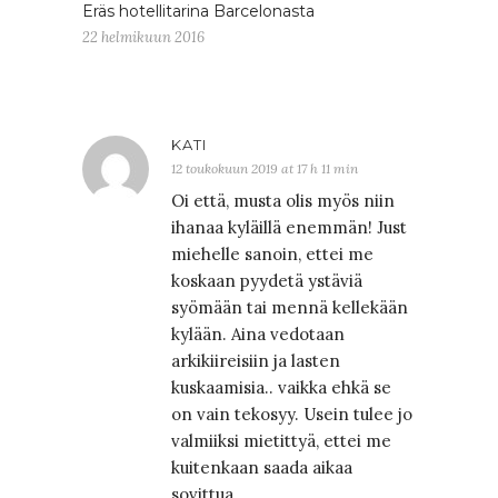
Eräs hotellitarina Barcelonasta
22 helmikuun 2016
KATI
12 toukokuun 2019 at 17 h 11 min
Oi että, musta olis myös niin
ihanaa kyläillä enemmän! Just
miehelle sanoin, ettei me
koskaan pyydetä ystäviä
syömään tai mennä kellekään
kylään. Aina vedotaan
arkikiireisiin ja lasten
kuskaamisia.. vaikka ehkä se
on vain tekosyy. Usein tulee jo
valmiiksi mietittyä, ettei me
kuitenkaan saada aikaa
sovittua…