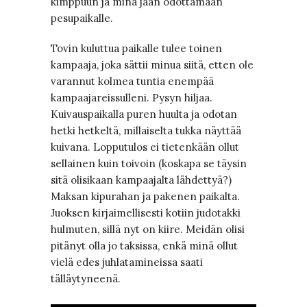
kimppuun ja minä jään odottamaan
pesupaikalle.
Tovin kuluttua paikalle tulee toinen
kampaaja, joka sättii minua siitä, etten ole
varannut kolmea tuntia enempää
kampaajareissulleni. Pysyn hiljaa.
Kuivauspaikalla puren huulta ja odotan
hetki hetkeltä, millaiselta tukka näyttää
kuivana. Lopputulos ei tietenkään ollut
sellainen kuin toivoin (koskapa se täysin
sitä olisikaan kampaajalta lähdettyä?)
Maksan kipurahan ja pakenen paikalta.
Juoksen kirjaimellisesti kotiin judotakki
hulmuten, sillä nyt on kiire. Meidän olisi
pitänyt olla jo taksissa, enkä minä ollut
vielä edes juhlatamineissa saati
tälläytyneenä.