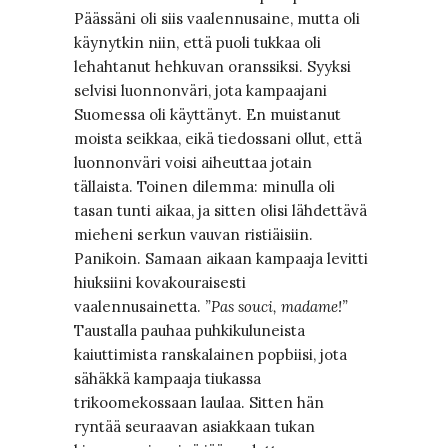
Päässäni oli siis vaalennusaine, mutta oli
käynytkin niin, että puoli tukkaa oli
lehahtanut hehkuvan oranssiksi. Syyksi
selvisi luonnonväri, jota kampaajani
Suomessa oli käyttänyt. En muistanut
moista seikkaa, eikä tiedossani ollut, että
luonnonväri voisi aiheuttaa jotain
tällaista. Toinen dilemma: minulla oli
tasan tunti aikaa, ja sitten olisi lähdettävä
mieheni serkun vauvan ristiäisiin.
Panikoin. Samaan aikaan kampaaja levitti
hiuksiini kovakouraisesti
vaalennusainetta.
”Pas souci, madame!”
Taustalla pauhaa puhkikuluneista
kaiuttimista ranskalainen popbiisi, jota
sähäkkä kampaaja tiukassa
trikoomekossaan laulaa. Sitten hän
ryntää seuraavan asiakkaan tukan