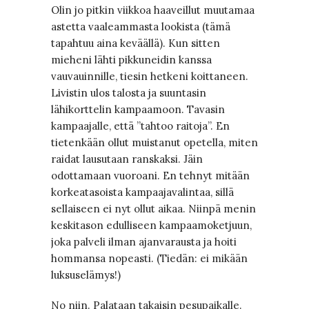
Olin jo pitkin viikkoa haaveillut muutamaa
astetta vaaleammasta lookista (tämä
tapahtuu aina keväällä). Kun sitten
mieheni lähti pikkuneidin kanssa
vauvauinnille, tiesin hetkeni koittaneen.
Livistin ulos talosta ja suuntasin
lähikorttelin kampaamoon. Tavasin
kampaajalle, että ”tahtoo raitoja”. En
tietenkään ollut muistanut opetella, miten
raidat lausutaan ranskaksi. Jäin
odottamaan vuoroani. En tehnyt mitään
korkeatasoista kampaajavalintaa, sillä
sellaiseen ei nyt ollut aikaa. Niinpä menin
keskitason edulliseen kampaamoketjuun,
joka palveli ilman ajanvarausta ja hoiti
hommansa nopeasti. (Tiedän: ei mikään
luksuselämys!)
No niin. Palataan takaisin pesupaikalle.