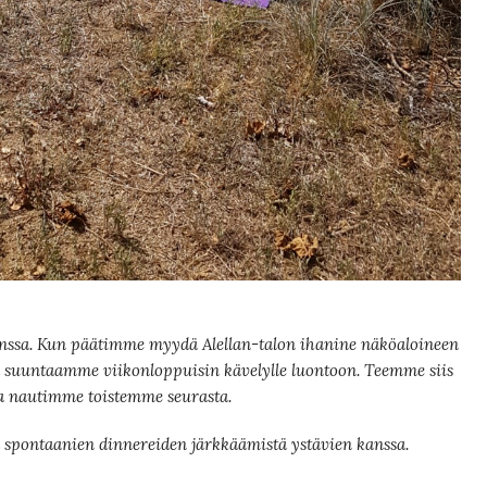
nssa. Kun päätimme myydä Alellan-talon ihanine näköaloineen
ä suuntaamme viikonloppuisin kävelylle luontoon. Teemme siis
 ja nautimme toistemme seurasta.
spontaanien dinnereiden järkkäämistä ystävien kanssa.