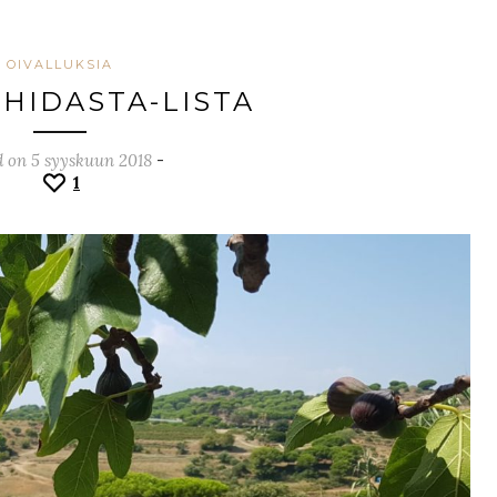
OIVALLUKSIA
 HIDASTA-LISTA
d on 5 syyskuun 2018
-
1