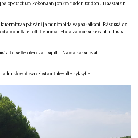
tä jos opettelisin kokonaan jonkin uuden taidon? Haastaisin
 kuormittaa päiväni ja minimoida vapaa-aikani. Rästissä on
ita minulla ei ollut voimia tehdä valmiiksi keväällä. Jospa
oista toiselle olen varasijalla. Nämä kaksi ovat
laadin slow down -listan tulevalle syksylle.