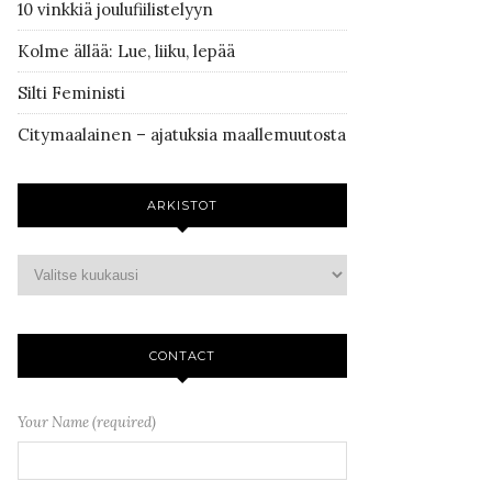
10 vinkkiä joulufiilistelyyn
Kolme ällää: Lue, liiku, lepää
Silti Feministi
Citymaalainen – ajatuksia maallemuutosta
ARKISTOT
CONTACT
Your Name (required)