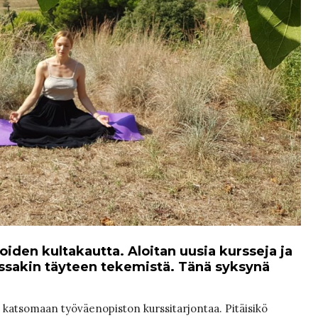
oiden kultakautta. Aloitan uusia kursseja ja
ossakin täyteen tekemistä. Tänä syksynä
li katsomaan työväenopiston kurssitarjontaa. Pitäisikö