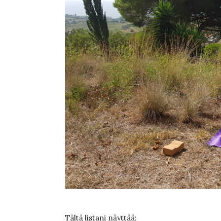
Tältä listani näyttää: