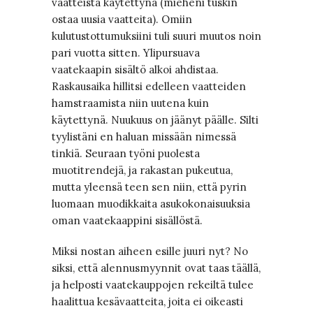
vaatteista käytettynä (mieheni tuskin
ostaa uusia vaatteita). Omiin
kulutustottumuksiini tuli suuri muutos noin
pari vuotta sitten. Ylipursuava
vaatekaapin sisältö alkoi ahdistaa.
Raskausaika hillitsi edelleen vaatteiden
hamstraamista niin uutena kuin
käytettynä. Nuukuus on jäänyt päälle. Silti
tyylistäni en haluan missään nimessä
tinkiä. Seuraan työni puolesta
muotitrendejä, ja rakastan pukeutua,
mutta yleensä teen sen niin, että pyrin
luomaan muodikkaita asukokonaisuuksia
oman vaatekaappini sisällöstä.
Miksi nostan aiheen esille juuri nyt? No
siksi, että alennusmyynnit ovat taas täällä,
ja helposti vaatekauppojen rekeiltä tulee
haalittua kesävaatteita, joita ei oikeasti