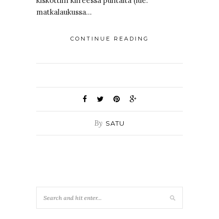
kiskottiin kiireessä puhtaita (lue:
matkalaukussa…
CONTINUE READING
By
SATU