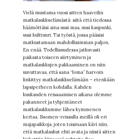
Vielä muutama vuosi sitten haaveilin
matkalaukkuelämästä: siitä että tiedossa
häämöttäisi aina uusi maa, uusi kaupunki,
uusi kulttuuri. Tai työstä, jossa pääsisi
matkustamaan mahdollisimman paljon.
En enää. Todellisuudessa jatkuvasti
paikasta toiseen siirtyminen ja
matkalaukkujen pakkaaminen on niin
uuvuttavaa, että sana “loma” harvoin
linkittyy matkalaukkuelämään – etenkään
lapsiperheen kohdalla. Kahden
kuukauden reissaamisen aikana olemme
pakanneet ja tyhjentäneet
matkalaukkumme lähes kymmenen
kertaa. Suomen-reissulla meillä oli eri
majapaikkoja, joten toisinaan kävi niin,
että matkalaukut ehti avata ja niistä sitten