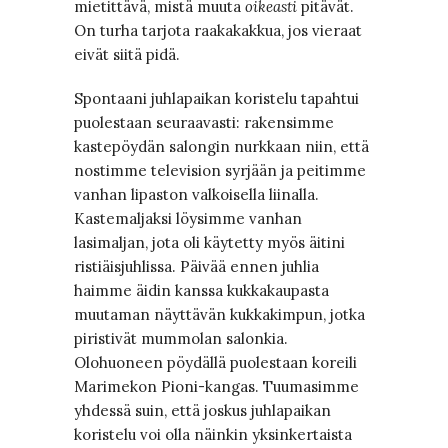
mietittävä, mistä muuta
oikeasti
pitävät.
On turha tarjota raakakakkua, jos vieraat
eivät siitä pidä.
Spontaani juhlapaikan koristelu tapahtui
puolestaan seuraavasti: rakensimme
kastepöydän salongin nurkkaan niin, että
nostimme television syrjään ja peitimme
vanhan lipaston valkoisella liinalla.
Kastemaljaksi löysimme vanhan
lasimaljan, jota oli käytetty myös äitini
ristiäisjuhlissa. Päivää ennen juhlia
haimme äidin kanssa kukkakaupasta
muutaman näyttävän kukkakimpun, jotka
piristivät mummolan salonkia.
Olohuoneen pöydällä puolestaan koreili
Marimekon Pioni-kangas. Tuumasimme
yhdessä suin, että joskus juhlapaikan
koristelu voi olla näinkin yksinkertaista