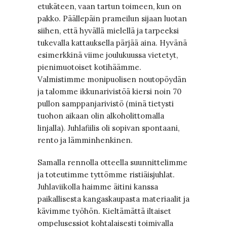
etukäteen, vaan tartun toimeen, kun on
pakko. Päällepäin prameilun sijaan luotan
siihen, että hyvällä mielellä ja tarpeeksi
tukevalla kattauksella pärjää aina. Hyvänä
esimerkkinä viime joulukuussa vietetyt,
pienimuotoiset kotihäämme.
Valmistimme monipuolisen noutopöydän
ja talomme ikkunarivistöä kiersi noin 70
pullon samppanjarivistö (minä tietysti
tuohon aikaan olin alkoholittomalla
linjalla). Juhlafiilis oli sopivan spontaani,
rento ja lämminhenkinen.
Samalla rennolla otteella suunnittelimme
ja toteutimme tyttömme ristiäisjuhlat.
Juhlaviikolla haimme äitini kanssa
paikallisesta kangaskaupasta materiaalit ja
kävimme työhön. Kieltämättä iltaiset
ompelusessiot kohtalaisesti toimivalla