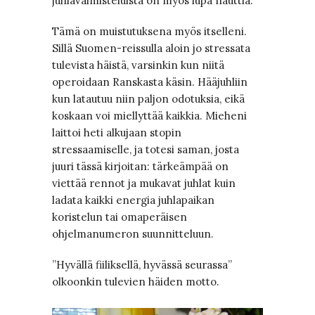
juhlavalmisteluista on myös lupa nauttia.
Tämä on muistutuksena myös itselleni.
Sillä Suomen-reissulla aloin jo stressata
tulevista häistä, varsinkin kun niitä
operoidaan Ranskasta käsin. Hääjuhliin
kun latautuu niin paljon odotuksia, eikä
koskaan voi miellyttää kaikkia. Mieheni
laittoi heti alkujaan stopin
stressaamiselle, ja totesi saman, josta
juuri tässä kirjoitan: tärkeämpää on
viettää rennot ja mukavat juhlat kuin
ladata kaikki energia juhlapaikan
koristelun tai omaperäisen
ohjelmanumeron suunnitteluun.
”Hyvällä fiiliksellä, hyvässä seurassa”
olkoonkin tulevien häiden motto.